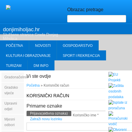
Obrazac pretrage
donjimiholjac.hr
Službene stranice Grada Donjeg
Miholjca
POČETNA
NOVOSTI
GOSPODARSTVO
KULTURA I OBRAZOVANJE
SPORT I REKREACIJA
TURIZAM
DM INFO
Vi ste ovdje
Gradonačelnik
Početna
» Korisnički račun
Gradsko
vijeće
KORISNIČKI RAČUN
Upravni
Primarne oznake
odjel
Prijava
(aktivna oznaka)
Korisničko ime
*
Zatraži novu lozinku
Mjesni
odbori