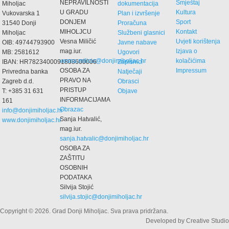
NEPRAVILNOSTI
Smještaj
Miholjac
dokumentacija
U GRADU
Kultura
Vukovarska 1
Plan i izvršenje
DONJEM
Sport
31540 Donji
Proračuna
MIHOLJCU
Kontakt
Miholjac
Službeni glasnici
Vesna Miličić
Uvjeti korištenja
OIB: 49744793900
Javne nabave
mag.iur.
Izjava o
MB: 2581612
Ugovori
vesna.milicic@donjimiholjac.hr
kolačićima
IBAN: HR7823400091808600006
Zapisnici
OSOBA ZA
Impressum
Privredna banka
Natječaji
PRAVO NA
Zagreb d.d.
Obrasci
PRISTUP
T: +385 31 631
Objave
INFORMACIJAMA
161
Obrazac
info@donjimiholjac.hr
Sanja Hatvalić,
www.donjimiholjac.hr
mag.iur.
sanja.hatvalic@donjimiholjac.hr
OSOBA ZA
ZAŠTITU
OSOBNIH
PODATAKA
Silvija Stojić
silvija.stojic@donjimiholjac.hr
Copyright © 2026. Grad Donji Miholjac. Sva prava pridržana.
Developed by Creative Studio