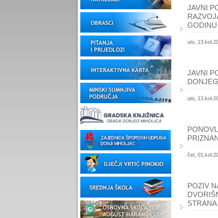
JAVNI P
RAZVOJA
GODINU
uto, 13.kol.2
JAVNI P
DONJEG 
uto, 13.kol.2
PONOVL
PRIZNAN
čet, 01.kol.2
POZIV N
DVORIŠ
STRANA