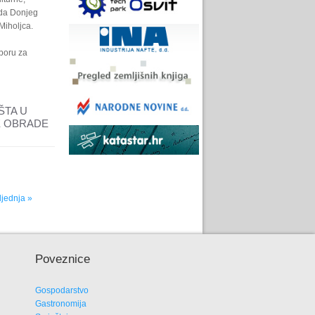
ada Donjeg
 Miholjca.
dboru za
ŠTA U
E OBRADE
ljednja »
Poveznice
Gospodarstvo
Gastronomija