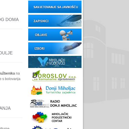
OG DOMA
DULJE
službenika
na
e s bolovanja
ANJA
lturne,