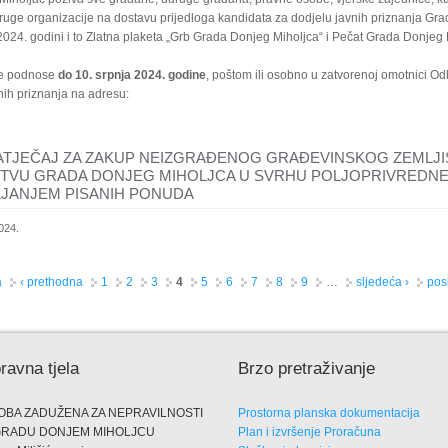
druge organizacije na dostavu prijedloga kandidata za dodjelu javnih priznanja Gr
2024. godini i to Zlatna plaketa „Grb Grada Donjeg Miholjca“ i Pečat Grada Donjeg
 se podnose
do 10. srpnja 2024. godine
, poštom ili osobno u zatvorenoj omotnici O
nih priznanja na adresu:
ATJEČAJ ZA ZAKUP NEIZGRAĐENOG GRAĐEVINSKOG ZEMLJI
ŠTVU GRADA DONJEG MIHOLJCA U SVRHU POLJOPRIVREDN
LJANJEM PISANIH PONUDA
024.
a
‹ prethodna
1
2
3
4
5
6
7
8
9
…
sljedeća ›
pos
ravna tjela
Brzo pretraživanje
OBA ZADUŽENA ZA NEPRAVILNOSTI
Prostorna planska dokumentacija
GRADU DONJEM MIHOLJCU
Plan i izvršenje Proračuna