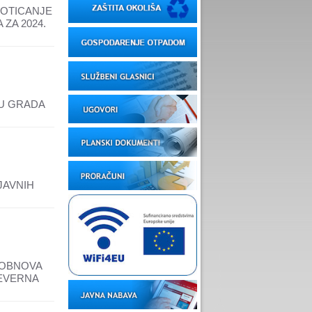
POTICANJE
ZA 2024.
JU GRADA
JAVNIH
-OBNOVA
JEVERNA