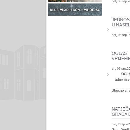
pet, 05.srp.2
JEDNOS
U NASEL
pet, 05.srp.2
OGLAS 
VRIJEM
sri, 03.srp.2
OGLAS
radno mje
Stručno zn
NATJEČA
GRADA D
uto, 11.lip.20
Grad Donji 