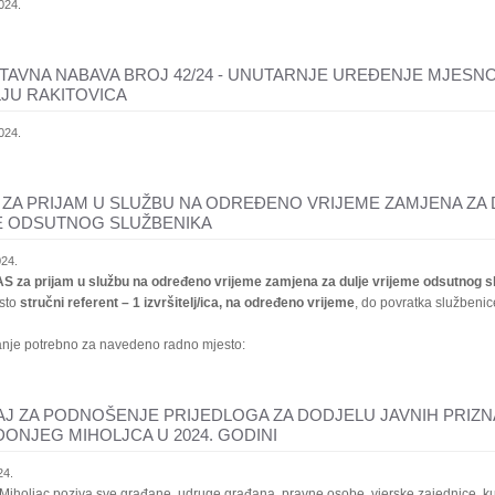
024.
TAVNA NABAVA BROJ 42/24 - UNUTARNJE UREĐENJE MJESN
JU RAKITOVICA
024.
ZA PRIJAM U SLUŽBU NA ODREĐENO VRIJEME ZAMJENA ZA 
E ODSUTNOG SLUŽBENIKA
024.
 za prijam u službu na određeno vrijeme zamjena za dulje vrijeme odsutnog 
sto
stručni referent – 1 izvršitelj/ica, na određeno vrijeme
, do povratka službenic
anje potrebno za navedeno radno mjesto:
J ZA PODNOŠENJE PRIJEDLOGA ZA DODJELU JAVNIH PRIZN
ONJEG MIHOLJCA U 2024. GODINI
24.
Miholjac poziva sve građane, udruge građana, pravne osobe, vjerske zajednice, ku