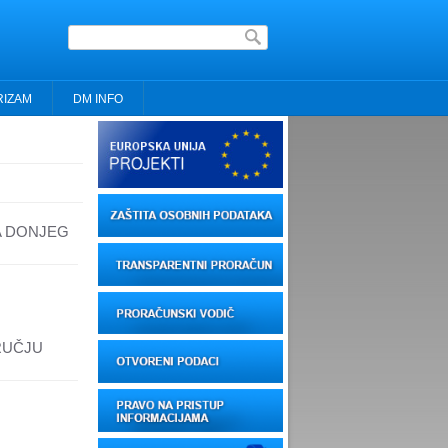
Obrazac pretrage
RIZAM
DM INFO
A DONJEG
RUČJU