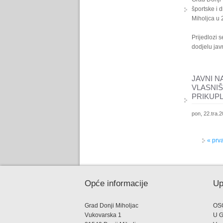
športske i 
Miholjca u 
Prijedlozi
dodjelu jav
JAVNI N
VLASNI
PRIKUP
pon, 22.tra.2
Stranice
« prv
Opće informacije
Up
Grad Donji Miholjac
OS
Vukovarska 1
U 