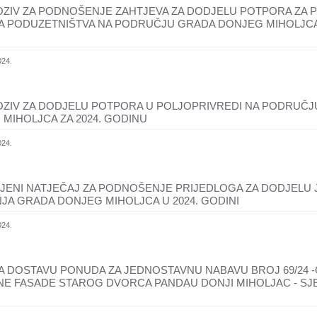
OZIV ZA PODNOŠENJE ZAHTJEVA ZA DODJELU POTPORA ZA 
 PODUZETNIŠTVA NA PODRUČJU GRADA DONJEG MIHOLJCA 
024.
OZIV ZA DODJELU POTPORA U POLJOPRIVREDI NA PODRUČ
MIHOLJCA ZA 2024. GODINU
024.
JENI NATJEČAJ ZA PODNOŠENJE PRIJEDLOGA ZA DODJELU 
JA GRADA DONJEG MIHOLJCA U 2024. GODINI
024.
A DOSTAVU PONUDA ZA JEDNOSTAVNU NABAVU BROJ 69/24 
NE FASADE STAROG DVORCA PANDAU DONJI MIHOLJAC - S