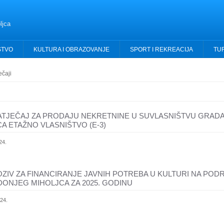
ljca
STVO
KULTURA I OBRAZOVANJE
SPORT I REKREACIJA
TU
ečaji
NATJEČAJ ZA PRODAJU NEKRETNINE U SUVLASNIŠTVU GRAD
A ETAŽNO VLASNIŠTVO (E-3)
24.
OZIV ZA FINANCIRANJE JAVNIH POTREBA U KULTURI NA POD
ONJEG MIHOLJCA ZA 2025. GODINU
024.