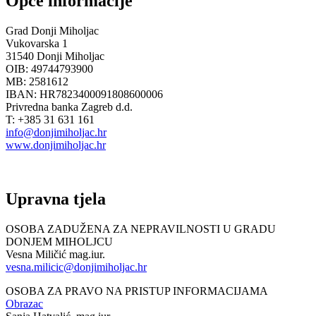
Opće informacije
Grad Donji Miholjac
Vukovarska 1
31540 Donji Miholjac
OIB: 49744793900
MB: 2581612
IBAN: HR7823400091808600006
Privredna banka Zagreb d.d.
T: +385 31 631 161
info@donjimiholjac.hr
www.donjimiholjac.hr
Upravna tjela
OSOBA ZADUŽENA ZA NEPRAVILNOSTI U GRADU
DONJEM MIHOLJCU
Vesna Miličić mag.iur.
vesna.milicic@donjimiholjac.hr
OSOBA ZA PRAVO NA PRISTUP INFORMACIJAMA
Obrazac