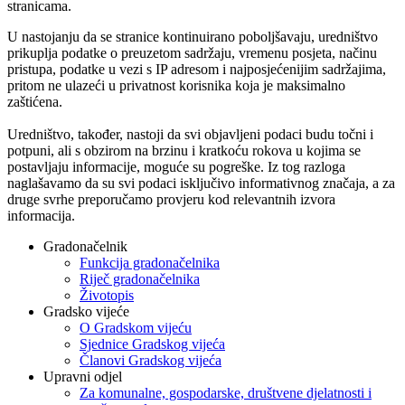
stranicama.
U nastojanju da se stranice kontinuirano poboljšavaju, uredništvo
prikuplja podatke o preuzetom sadržaju, vremenu posjeta, načinu
pristupa, podatke u vezi s IP adresom i najposjećenijim sadržajima,
pritom ne ulazeći u privatnost korisnika koja je maksimalno
zaštićena.
Uredništvo, također, nastoji da svi objavljeni podaci budu točni i
potpuni, ali s obzirom na brzinu i kratkoću rokova u kojima se
postavljaju informacije, moguće su pogreške. Iz tog razloga
naglašavamo da su svi podaci isključivo informativnog značaja, a za
druge svrhe preporučamo provjeru kod relevantnih izvora
informacija.
Gradonačelnik
Funkcija gradonačelnika
Riječ gradonačelnika
Životopis
Gradsko vijeće
O Gradskom vijeću
Sjednice Gradskog vijeća
Članovi Gradskog vijeća
Upravni odjel
Za komunalne, gospodarske, društvene djelatnosti i