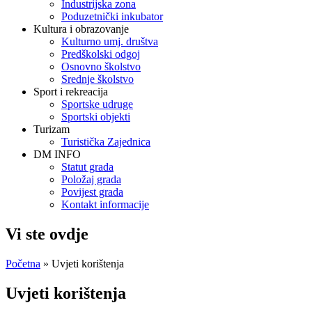
Industrijska zona
Poduzetnički inkubator
Kultura i obrazovanje
Kulturno umj. društva
Predškolski odgoj
Osnovno školstvo
Srednje školstvo
Sport i rekreacija
Sportske udruge
Sportski objekti
Turizam
Turistička Zajednica
DM INFO
Statut grada
Položaj grada
Povijest grada
Kontakt informacije
Vi ste ovdje
Početna
» Uvjeti korištenja
Uvjeti korištenja