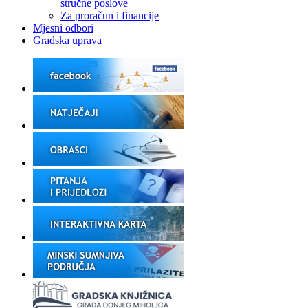
stručne poslove
Za proračun i financije
Mjesni odbori
Gradska uprava