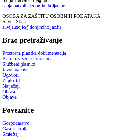
Sanja Hatvalić, mag.iur.
sanja.hatvalic@donjimiholjac.hr
OSOBA ZA ZAŠTITU OSOBNIH PODATAKA
Silvija Stojić
silvija.stojic@donjimiholjac.hr
Brzo pretraživanje
Prostorna planska dokumentacija
Plan i izvršenje Proračuna
Službeni glasnici
Javne nabave
Ugovori
Zapisnici
Natječaji
Obrasci
Objave
Poveznice
Gospodarstvo
Gastronomija
Smještaj