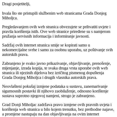
Dragi posjetitelji,
hvala što ste pristupili službenim web stranicama Grada Donjeg
Miholjca.
Pregledavanjem ovih web stranica obvezujete se prihvatiti uvjete i
pravila korištenja istih. Ove web stranice priređene su s namjerom
pružanja servisnih informacija i informiranje javnosti.
Sadržaj ovih internet stranica smije se kopirati samo u
nekomercijalne svrhe i samo za osobnu uporabu, uz poštivanje svih
autorskih prava.
Zabranjeno je svako javno prikazivanje, objavljivanje, prenošenje,
mijenjanje, izrada kopija, te svaka druga vrsta uporabe ovih web
stranica ili njezinih dijelova bez izričitog pismenog dopuštenja
Grada Donjeg Miholjca i drugih vlasnika autorskih prava.
Neovlašteni pokušaj izmjene podataka u sustavu, zanemarivanje
sigurnosnih postavki ili njihovo zaobilaženje, odnosno korištenje
sustava suprotno njegovoj namjeni, strogo je zabranjeno.
Grad Donji Miholjac zadržava pravo izmjene ovih pravnih uvjeta i
korištenja web stranica u bilo kojem trenutku, bez prethodne najave,
a promjene nastupaju na dan objavljivanja na ovim internet