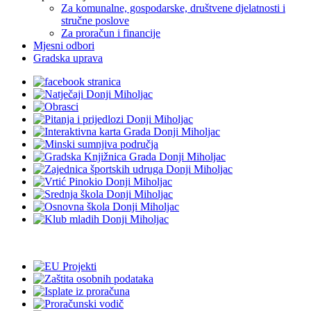
Za komunalne, gospodarske, društvene djelatnosti i
stručne poslove
Za proračun i financije
Mjesni odbori
Gradska uprava