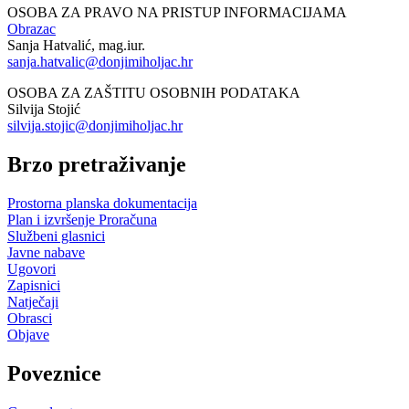
OSOBA ZA PRAVO NA PRISTUP INFORMACIJAMA
Obrazac
Sanja Hatvalić, mag.iur.
sanja.hatvalic@donjimiholjac.hr
OSOBA ZA ZAŠTITU OSOBNIH PODATAKA
Silvija Stojić
silvija.stojic@donjimiholjac.hr
Brzo pretraživanje
Prostorna planska dokumentacija
Plan i izvršenje Proračuna
Službeni glasnici
Javne nabave
Ugovori
Zapisnici
Natječaji
Obrasci
Objave
Poveznice