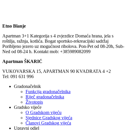
Etno Blanje
Apartman 3+1 Kategorija s 4 zvjezdice Domaća hrana, jela s
roštilja, ražnja, kotlića. Bogat sportsko-rekreacijski sadržaj
Poribljeno jezero uz mogućnost ribolova. Pon-Pet od 08-20h, Sub-
Ned od 08-24 h. Kontakt mob: +385989082099
Apartman ŠKARIĆ
VUKOVARSKA 15, APARTMAN 90 KVADRATA 4 +2
Tel: 091 631 996
Gradonačelnik
Funkcija gradonačelnika
Riječ gradonačelnika
Životopis
Gradsko vijeće
O Gradskom vijeću
Sjednice Gradskog vijeća
Članovi Gradskog vijeća
Upravni odjel