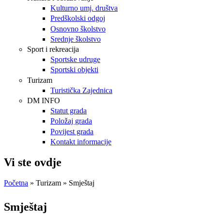
Kulturno umj. društva
Predškolski odgoj
Osnovno školstvo
Srednje školstvo
Sport i rekreacija
Sportske udruge
Sportski objekti
Turizam
Turistička Zajednica
DM INFO
Statut grada
Položaj grada
Povijest grada
Kontakt informacije
Vi ste ovdje
Početna
»
Turizam
» Smještaj
Smještaj