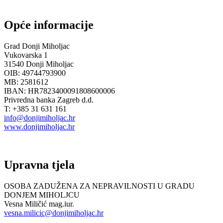
Opće informacije
Grad Donji Miholjac
Vukovarska 1
31540 Donji Miholjac
OIB: 49744793900
MB: 2581612
IBAN: HR7823400091808600006
Privredna banka Zagreb d.d.
T: +385 31 631 161
info@donjimiholjac.hr
www.donjimiholjac.hr
Upravna tjela
OSOBA ZADUŽENA ZA NEPRAVILNOSTI U GRADU
DONJEM MIHOLJCU
Vesna Miličić mag.iur.
vesna.milicic@donjimiholjac.hr