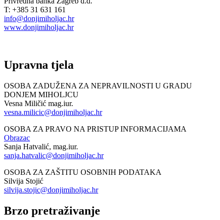
Privredna banka Zagreb d.d.
T: +385 31 631 161
info@donjimiholjac.hr
www.donjimiholjac.hr
Upravna tjela
OSOBA ZADUŽENA ZA NEPRAVILNOSTI U GRADU
DONJEM MIHOLJCU
Vesna Miličić mag.iur.
vesna.milicic@donjimiholjac.hr
OSOBA ZA PRAVO NA PRISTUP INFORMACIJAMA
Obrazac
Sanja Hatvalić, mag.iur.
sanja.hatvalic@donjimiholjac.hr
OSOBA ZA ZAŠTITU OSOBNIH PODATAKA
Silvija Stojić
silvija.stojic@donjimiholjac.hr
Brzo pretraživanje