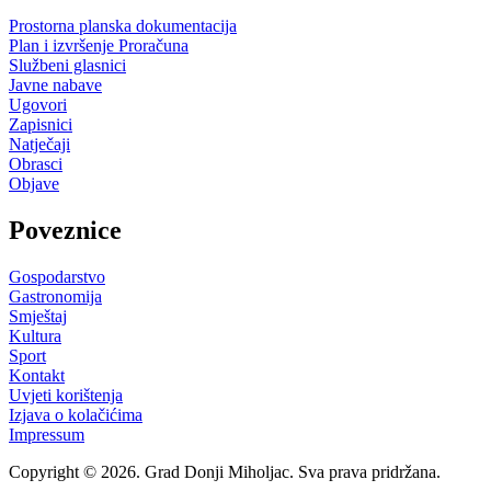
Prostorna planska dokumentacija
Plan i izvršenje Proračuna
Službeni glasnici
Javne nabave
Ugovori
Zapisnici
Natječaji
Obrasci
Objave
Poveznice
Gospodarstvo
Gastronomija
Smještaj
Kultura
Sport
Kontakt
Uvjeti korištenja
Izjava o kolačićima
Impressum
Copyright © 2026. Grad Donji Miholjac. Sva prava pridržana.