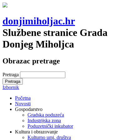
donjimiholjac.hr
Službene stranice Grada
Donjeg Miholjca
Obrazac pretrage
Pretraga
Izbornik
Početna
Novosti
Gospodarstvo
Gradska poduzeća
Industrijska zona
Poduzetnički inkubator
Kultura i obrazovanje
Kulturno umj. društva