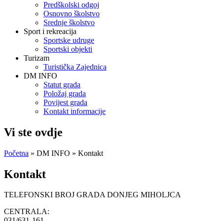
Predškolski odgoj
Osnovno školstvo
Srednje školstvo
Sport i rekreacija
Sportske udruge
Sportski objekti
Turizam
Turistička Zajednica
DM INFO
Statut grada
Položaj grada
Povijest grada
Kontakt informacije
Vi ste ovdje
Početna
»
DM INFO
» Kontakt
Kontakt
TELEFONSKI BROJ GRADA DONJEG MIHOLJCA
CENTRALA:
031/631-161