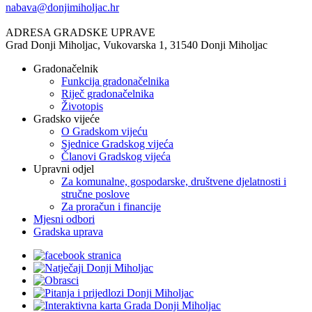
nabava@donjimiholjac.hr
ADRESA GRADSKE UPRAVE
Grad Donji Miholjac, Vukovarska 1, 31540 Donji Miholjac
Gradonačelnik
Funkcija gradonačelnika
Riječ gradonačelnika
Životopis
Gradsko vijeće
O Gradskom vijeću
Sjednice Gradskog vijeća
Članovi Gradskog vijeća
Upravni odjel
Za komunalne, gospodarske, društvene djelatnosti i
stručne poslove
Za proračun i financije
Mjesni odbori
Gradska uprava