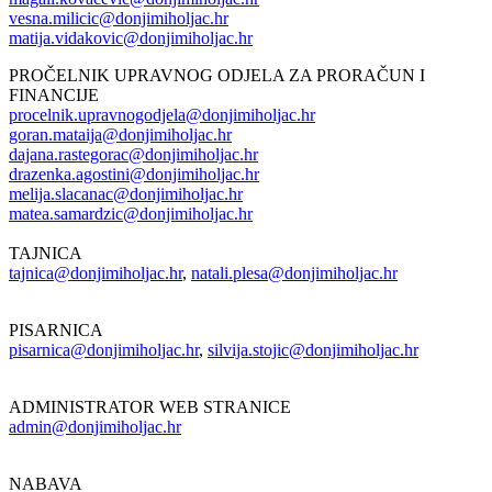
vesna.milicic@donjimiholjac.hr
matija.vidakovic@donjimiholjac.hr
PROČELNIK UPRAVNOG ODJELA ZA PRORAČUN I
FINANCIJE
procelnik.upravnogodjela@donjimiholjac.hr
goran.mataija@donjimiholjac.hr
dajana.rastegorac@donjimiholjac.hr
drazenka.agostini@donjimiholjac.hr
melija.slacanac@donjimiholjac.hr
matea.samardzic@donjimiholjac.hr
TAJNICA
tajnica@donjimiholjac.hr
,
natali.plesa@donjimiholjac.hr
PISARNICA
pisarnica@donjimiholjac.hr
,
silvija.stojic@donjimiholjac.hr
ADMINISTRATOR WEB STRANICE
admin@donjimiholjac.hr
NABAVA