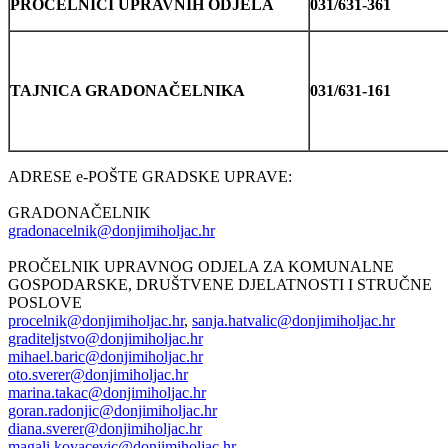
PROČELNICI UPRAVNIH ODJELA
031/631-361
TAJNICA GRADONAČELNIKA
031/631-161
ADRESE e-POŠTE GRADSKE UPRAVE:
GRADONAČELNIK
gradonacelnik@donjimiholjac.hr
PROČELNIK UPRAVNOG ODJELA ZA KOMUNALNE
GOSPODARSKE, DRUŠTVENE DJELATNOSTI I STRUČNE
POSLOVE
procelnik@donjimiholjac.hr
,
sanja.hatvalic@donjimiholjac.hr
graditeljstvo@donjimiholjac.hr
mihael.baric@donjimiholjac.hr
oto.sverer@donjimiholjac.hr
marina.takac@donjimiholjac.hr
goran.radonjic@donjimiholjac.hr
diana.sverer@donjimiholjac.hr
magali.kovacevic@donjimiholjac.hr