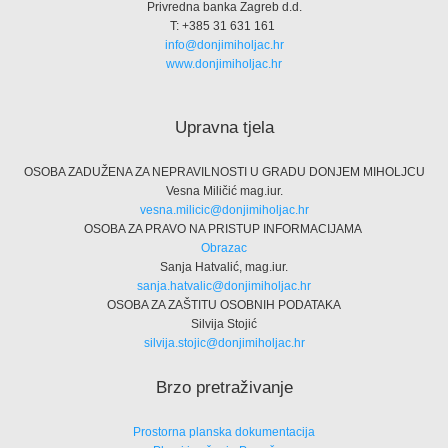
Privredna banka Zagreb d.d.
T: +385 31 631 161
info@donjimiholjac.hr
www.donjimiholjac.hr
Upravna tjela
OSOBA ZADUŽENA ZA NEPRAVILNOSTI U GRADU DONJEM MIHOLJCU
Vesna Miličić mag.iur.
vesna.milicic@donjimiholjac.hr
OSOBA ZA PRAVO NA PRISTUP INFORMACIJAMA
Obrazac
Sanja Hatvalić, mag.iur.
sanja.hatvalic@donjimiholjac.hr
OSOBA ZA ZAŠTITU OSOBNIH PODATAKA
Silvija Stojić
silvija.stojic@donjimiholjac.hr
Brzo pretraživanje
Prostorna planska dokumentacija