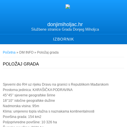
donjimiholjac.hr
Službene stranice Grada Donjeg Miholjca
IZBORNIK
Vi ste ovdje
Početna
»
DM INFO
» Položaj grada
POLOŽAJ GRADA
Sjeverni dio RH uz rijeku Dravu na granici s Republikom Mađarskom
Prostorna jedinica: KARAŠIČKA PODRAVINA
45°45° sjeverne geografske širine
18°10° istočne geografske dužine
Nadmorska visina: 95m
Klima: umjereno topla vlažna s naznakama kontinentalnosti
Površina grada: 154 km2
Poljoprivredne površine: 10 326 ha