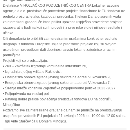
na Trgu Ante Starčevića
Djelatnice MIHOLJAČKOG PODUZETNIČKOG CENTRA Lokalne razvojne
agencije d.o.o. predstavit će provedene projekte financirane iz EU fondova uz
podjelu brošura, letaka, kataloga i priručnika. Tijekom Dana otvorenih vrata
zainteresirani građani će imati priliku upoznati uspješno provedene projekte,
razgovarati s ljudima koji su ih proveli i iz prve ruke vidjeti njihove rezultate i
učinke.
Cilj događanja je približiti zainteresiranim građanima konkretne rezultate
ulaganja iz fondova Europske unije te predstaviti projekte koji su svojom
uspješnom provedbom dali doprinos razvoju lokalne zajednice u raznim
područjima.
Projekti koji se predstavljaju:
• ZIPI – Završetak izgradnje komunalne infrastrukture,
• Izgradnja dječjeg vrtića u Rakitovici,
• Energetska obnova zgrade javnog sektora na adresi Vukovarska 9,
• Energetska obnova zgrade javnog sektora na adresi Vukovarska 7,
• Širenje mreže korisnika Zajedničke poljoprivredne politike 2023.-2027.,
• Poljoprivreda na visokoj peti,
• Katalog dobre prakse povlačenja sredstava fondova EU na području
Miholjštine
Pozivamo sve zainteresirane građane da nam se pridruže na predstavljanju
uspješno provedenih EU projekata 21. svibnja 2026. od 10:00 do 12:00 sati na
Trgu Ante Starčevića u Donjem Miholjcu.