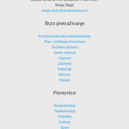
Silvija Stojić
silvija.stojic@donjimiholjac.hr
Brzo pretraživanje
Prostorna planska dokumentacija
Plan i izvršenje Proračuna
Službeni glasnici
Javne nabave
Ugovori
Zapisnici
Natječaji
Obrasci
Objave
Poveznice
Gospodarstvo
Gastronomija
Smještaj
Kultura
Sport