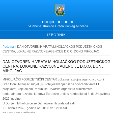
donjimiholjac.hr
Službene stranice Grada Donjeg Miholjca
IZBORNIK
Vi ste ovdje
Početna
» DAN OTVORENIH VRATA MIHOLJAČKOG PODUZETNIČKOG
CENTRA, LOKALNE RAZVOJNE AGENCIJE D.O.O. DONJI MIHOLJAC
DAN OTVORENIH VRATA MIHOLJAČKOG PODUZETNIČKOG
CENTRA, LOKALNE RAZVOJNE AGENCIJE D.O.O. DONJI
MIHOLJAC
MIHOLJAČKI PODUZETNIČKI CENTAR Lokalna razvojna agencija d.o.o. i
Grad Donji Miholjac sudjeluju u obilježavanju “Dana otvorenih vrata EU
projekata”, koje diljem Republike Hrvatske organizira Ministarstvo
regionalnoga razvoja i fondova Europske unije u razdoblju od 8. do 24. svibnja
2026. godine.
U Donjem Miholjcu će se Dan otvorenih vrata održati
21. svibnja 2026. godine od 10:00 do 12:00 sati