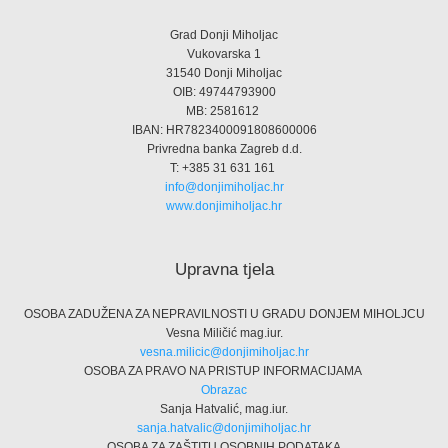
Grad Donji Miholjac
Vukovarska 1
31540 Donji Miholjac
OIB: 49744793900
MB: 2581612
IBAN: HR7823400091808600006
Privredna banka Zagreb d.d.
T: +385 31 631 161
info@donjimiholjac.hr
www.donjimiholjac.hr
Upravna tjela
OSOBA ZADUŽENA ZA NEPRAVILNOSTI U GRADU DONJEM MIHOLJCU
Vesna Miličić mag.iur.
vesna.milicic@donjimiholjac.hr
OSOBA ZA PRAVO NA PRISTUP INFORMACIJAMA
Obrazac
Sanja Hatvalić, mag.iur.
sanja.hatvalic@donjimiholjac.hr
OSOBA ZA ZAŠTITU OSOBNIH PODATAKA