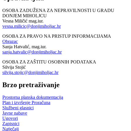
OSOBA ZADUŽENA ZA NEPRAVILNOSTI U GRADU
DONJEM MIHOLJCU
Vesna Miličić mag.iur.
vesna.milicic@donjimiholjac.hr
OSOBA ZA PRAVO NA PRISTUP INFORMACIJAMA
Obrazac
Sanja Hatvalić, mag.iur.
sanja.hatvalic@donjimiholjac.hr
OSOBA ZA ZAŠTITU OSOBNIH PODATAKA
Silvija Stojić
silvija.stojic@donjimiholjac.hr
Brzo pretraživanje
Prostorna planska dokumentacija
Plan i izvršenje Proračuna
Službeni glasnici
Javne nabave
Ugovori
Zapisnici
Natječaji