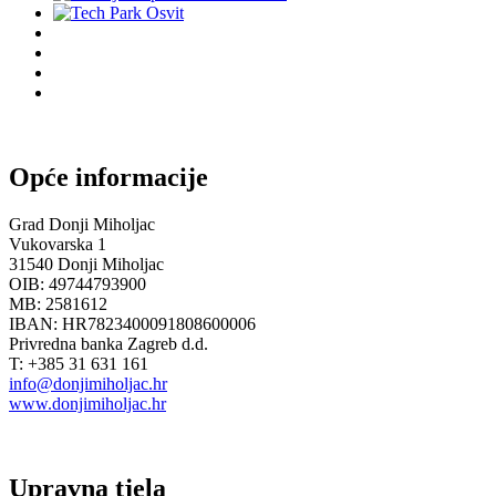
Opće informacije
Grad Donji Miholjac
Vukovarska 1
31540 Donji Miholjac
OIB: 49744793900
MB: 2581612
IBAN: HR7823400091808600006
Privredna banka Zagreb d.d.
T: +385 31 631 161
info@donjimiholjac.hr
www.donjimiholjac.hr
Upravna tjela