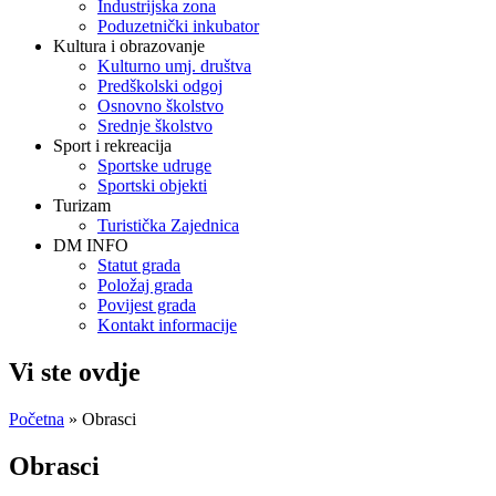
Industrijska zona
Poduzetnički inkubator
Kultura i obrazovanje
Kulturno umj. društva
Predškolski odgoj
Osnovno školstvo
Srednje školstvo
Sport i rekreacija
Sportske udruge
Sportski objekti
Turizam
Turistička Zajednica
DM INFO
Statut grada
Položaj grada
Povijest grada
Kontakt informacije
Vi ste ovdje
Početna
» Obrasci
Obrasci