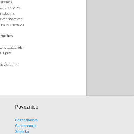
nkovaca.
ovaca dovoze
e izborna
 izvannastavne
datna nastava za
 društva,
ulteta Zagreb -
 s prof.
vou Županije
Poveznice
Gospodarstvo
Gastronomija
Smještaj