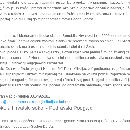
kopi, digitalni foto-aparati, računala, pisači, lcd-projektori, tv-prijamnici, kazetofoni, 
), čitav je unutrašnji prostor klimatiziran, oko Škole je postavljen video-nadzor, a u
e je u redovitoj nastavi dostupan internet. Velika sredstva su uložena i u knjižni fo
 postoji oko 7000 knjiga te pedesetak filmova i video-kazeta.
. generaciji Međunarodnih eko-škola u Republici Hrvatskoj te je 2009. godine po če
 eko-škole i primila Zelenu zastavu. Školski se prostor sustavno oplemenjuje ukras
eđenju školskoga prostora sudjeluju učenici i djelatnici Škole.
ni proces u Školi je na visokoj razini, a otvaranje Škole prema široj društvenoj za
m udrugama i društvima te uska suradnja s roditeljima predstavlja neprocjenjiv kor
etniji i učinkovitiji odgojno-obrazovni rad.
atnici Osnovne škole „August Harambašić“ Donji Miholjac već godinama uspješno su
eđužupanijskim i državnim natjecanjima i smotrama na kojima postižu zapažene rez
ajbolji mogući način predstavljaju svoju školu i svoj grad. Uspjesi su utoliko veći je
 postižu u različitim područjima, počevši od obrazovnih predmeta, preko športa, eko
t...
an Aladić - telefon 031/492-281
ac@os-aharambasica-donjimiholjac.skole.hr
ola Hrvatski sokol - Podravski Podgajci
Hrvatski sokol počela je sa radom 1999. godine. Školu pohađaju učenici iz Bočkin
ravski Podgajaca i Svetog Đurđa.