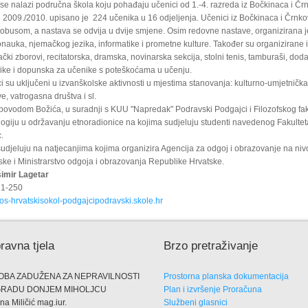
se nalazi područna škola koju pohađaju učenici od 1.-4. razreda iz Bočkinaca i Čr
 2009./2010. upisano je 224 učenika u 16 odjeljenja. Učenici iz Bočkinaca i Črnk
tobusom, a nastava se odvija u dvije smjene. Osim redovne nastave, organizirana j
onauka, njemačkog jezika, informatike i prometne kulture. Također su organizirane
vački zborovi, recitatorska, dramska, novinarska sekcija, stolni tenis, tamburaši, do
ke i dopunska za učenike s poteškoćama u učenju.
i su uključeni u izvanškolske aktivnosti u mjestima stanovanja: kulturno-umjetnička
e, vatrogasna društva i sl.
ovodom Božića, u suradnji s KUU "Napredak" Podravski Podgajci i Filozofskog fak
ogiju u održavanju etnoradionice na kojima sudjeluju studenti navedenog Fakulteta
.
udjeluju na natjecanjima kojima organizira Agencija za odgoj i obrazovanje na ni
ke i Ministrarstvo odgoja i obrazovanja Republike Hrvatske.
imir Lagetar
21-250
s-hrvatskisokol-podgajcipodravski.skole.hr
ravna tjela
Brzo pretraživanje
OBA ZADUŽENA ZA NEPRAVILNOSTI
Prostorna planska dokumentacija
GRADU DONJEM MIHOLJCU
Plan i izvršenje Proračuna
na Miličić mag.iur.
Službeni glasnici