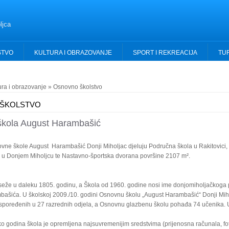
ljca
STVO
KULTURA I OBRAZOVANJE
SPORT I REKREACIJA
TU
ura i obrazovanje
» Osnovno školstvo
ŠKOLSTVO
kola August Harambašić
vne škole August Harambašić Donji Miholjac djeluju Područna škola u Rakitovici
 u Donjem Miholjcu te Nastavno-športska dvorana površine 2107 m².
 seže u daleku 1805. godinu, a Škola od 1960. godine nosi ime donjomiholjačkoga 
ašića. U školskoj 2009./10. godini Osnovnu školu „August Harambašić“ Donji Mi
spoređenih u 27 razrednih odjela, a Osnovnu glazbenu školu pohađa 74 učenika. U
o godina škola je opremljena najsuvremenijim sredstvima (prijenosna računala, fo