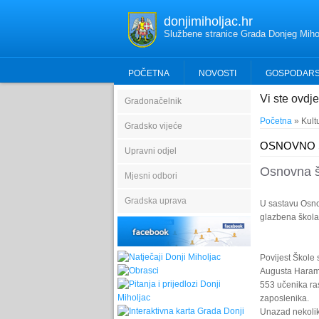
donjimiholjac.hr
Službene stranice Grada Donjeg Miho
POČETNA
NOVOSTI
GOSPODAR
Vi ste ovdje
Gradonačelnik
Početna
»
Kult
Gradsko vijeće
OSNOVNO 
Upravni odjel
Osnovna š
Mjesni odbori
Gradska uprava
U sastavu Osno
glazbena škola
Povijest Škole
Augusta Haramb
553 učenika ra
zaposlenika.
Unazad nekolik