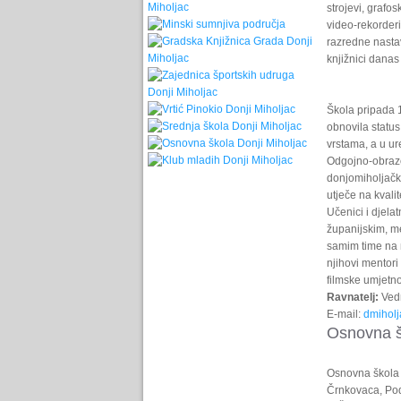
strojevi, grafos
video-rekorderi
razredne nastav
knjižnici danas
Škola pripada 1
obnovila status
vrstama, a u ur
Odgojno-obrazov
donjomiholjački
utječe na kvalit
Učenici i djel
županijskim, m
samim time na n
njihovi mentori
filmske umjetnos
Ravnatelj:
Vedr
E-mail:
dmiholj
Osnovna šk
Osnovna škola 
Črnkovaca, Pod