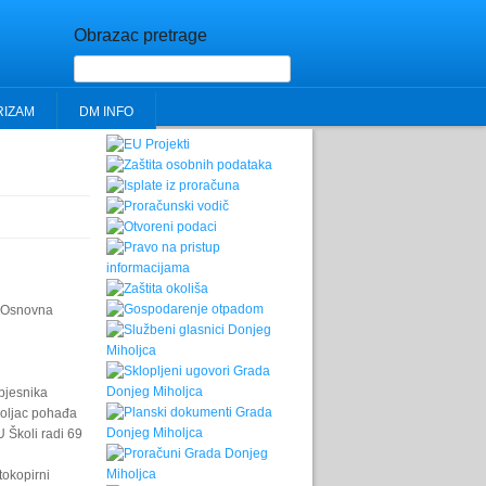
Obrazac pretrage
RIZAM
DM INFO
, Osnovna
pjesnika
holjac pohađa
 Školi radi 69
tokopirni