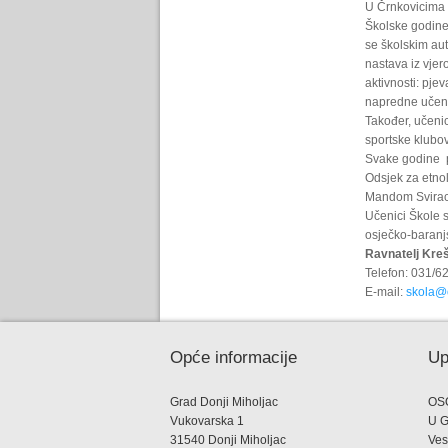
U Črnkovicima 
Školske godine
se školskim au
nastava iz vjer
aktivnosti: pje
napredne učeni
Također, učenic
sportske klubov
Svake godine p
Odsjek za etnol
Mandom Svirac
Učenici Škole s
osječko-baranjs
Ravnatelj Kreš
Telefon: 031/6
E-mail:
skola@o
Opće informacije
Up
Grad Donji Miholjac
OS
Vukovarska 1
U 
31540 Donji Miholjac
Ves