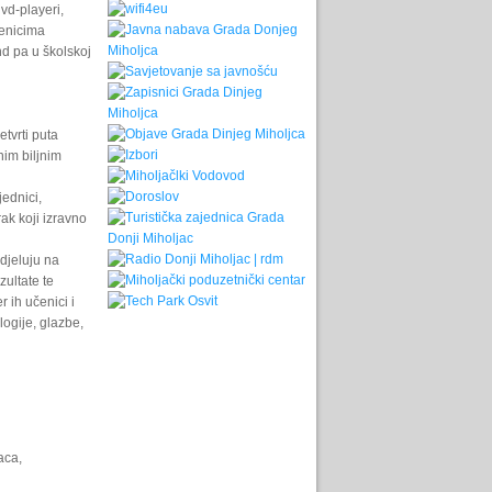
dvd-playeri,
čenicima
nd pa u školskoj
tvrti puta
nim biljnim
jednici,
ak koji izravno
djeluju na
ultate te
r ih učenici i
logije, glazbe,
aca,