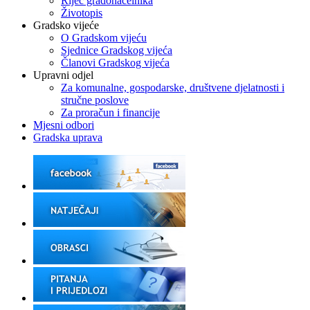
Riječ gradonačelnika
Životopis
Gradsko vijeće
O Gradskom vijeću
Sjednice Gradskog vijeća
Članovi Gradskog vijeća
Upravni odjel
Za komunalne, gospodarske, društvene djelatnosti i
stručne poslove
Za proračun i financije
Mjesni odbori
Gradska uprava