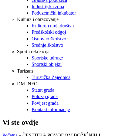
Gradska poduzeća
Industrijska zona
Poduzetnički inkubator
Kultura i obrazovanje
Kulturno umj. društva
Predškolski odgoj
Osnovno školstvo
Srednje školstvo
Sport i rekreacija
Sportske udruge
Sportski objekti
Turizam
Turistička Zajednica
DM INFO
Statut grada
Položaj grada
Povijest grada
Kontakt informacije
Vi ste ovdje
Početna
» ČESTITKA POVODOM BOŽIĆNIH I