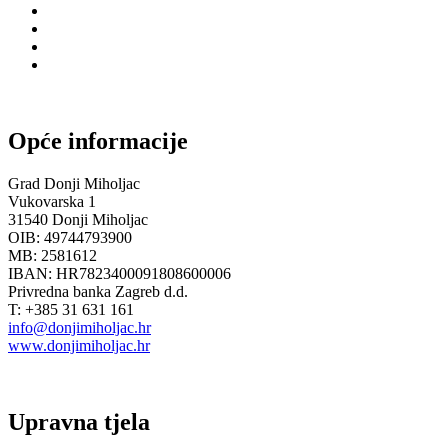
Opće informacije
Grad Donji Miholjac
Vukovarska 1
31540 Donji Miholjac
OIB: 49744793900
MB: 2581612
IBAN: HR7823400091808600006
Privredna banka Zagreb d.d.
T: +385 31 631 161
info@donjimiholjac.hr
www.donjimiholjac.hr
Upravna tjela