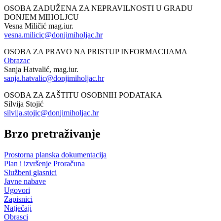
OSOBA ZADUŽENA ZA NEPRAVILNOSTI U GRADU
DONJEM MIHOLJCU
Vesna Miličić mag.iur.
vesna.milicic@donjimiholjac.hr
OSOBA ZA PRAVO NA PRISTUP INFORMACIJAMA
Obrazac
Sanja Hatvalić, mag.iur.
sanja.hatvalic@donjimiholjac.hr
OSOBA ZA ZAŠTITU OSOBNIH PODATAKA
Silvija Stojić
silvija.stojic@donjimiholjac.hr
Brzo pretraživanje
Prostorna planska dokumentacija
Plan i izvršenje Proračuna
Službeni glasnici
Javne nabave
Ugovori
Zapisnici
Natječaji
Obrasci