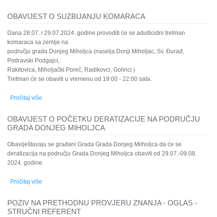
DODJELU JAVNIH PRIZNANJA GRADA DONJEG MIHOLJCA U
2024. GODINI
OBAVIJEST O SUZBIJANJU KOMARACA
Dana 28.07. i 29.07.2024. godine provoditi će se adulticidni tretman
komaraca sa zemlje na
području grada Donjeg Miholjca (naselja Donji Miholjac, Sv. Đurađ,
Podravski Podgajci,
Rakitovica, Miholjački Poreč, Radikovci, Golinci )
Tretman će se obaviti u vremenu od 19:00 - 22:00 sata.
Pročitaj više
o OBAVIJEST O SUZBIJANJU KOMARACA
OBAVIJEST O POČETKU DERATIZACIJE NA PODRUČJU
GRADA DONJEG MIHOLJCA
Obaviještavaju se građani Grada Grada Donjeg Miiholjca da će se
deratizacija na području Grada Donjeg Miholjca obaviti od 29.07.-09.08.
2024. godine.
Pročitaj više
o OBAVIJEST O POČETKU DERATIZACIJE NA PODRUČJU
GRADA DONJEG MIHOLJCA
POZIV NA PRETHODNU PROVJERU ZNANJA - OGLAS -
STRUČNI REFERENT