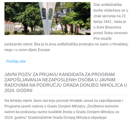
Dan antifašističke
borbe obilježava se u
znak sjećanja na 22.
lipnja 1941., kada je
u šumi Brezovica
pored Siska osnovan
Prvi sisački
partizanski odred. Bila je to prva antifašistička postrojba ne samo u Hrvatskoj,
nego i u ovom dijelu Europe.
Pročitaj više
o ČESTITKA ZA DAN ANTIFAŠISTIČKE BORBE
JAVNI POZIV ZA PRIJAVU KANDIDATA ZA PROGRAM
ZAPOŠLJAVANJA NEZAPOSLENIH OSOBA U JAVNIM
RADOVIMA NA PODRUČJU GRADA DONJEG MIHOLJCA U
2024. GODINI
Na temelju mjere Javni rad koju provodi Hrvatski zavod za zapošljavanje i
Programa javnih radova u Gradu Donjem Miholjcu „Društveno korisnim
radom ka podizanju razine kvalitete života u Gradu Donjem Miholjcu za
2024. godinu“ Gradonačelnik Grada Donjeg Miholjca objavljuje