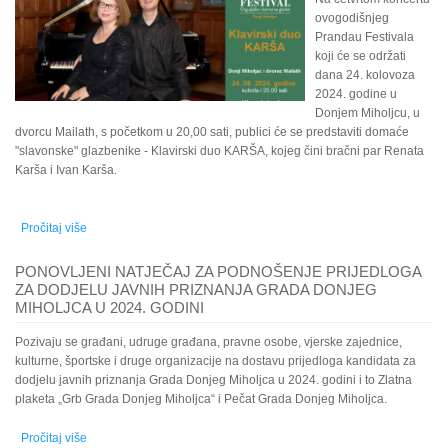
ovogodišnjeg
Prandau Festivala
koji će se održati
dana 24. kolovoza
2024. godine u
Donjem Miholjcu, u
dvorcu Mailath, s početkom u 20,00 sati, publici će se predstaviti domaće
"slavonske" glazbenike - Klavirski duo KARŠA, kojeg čini bračni par Renata
Karša i Ivan Karša.
Pročitaj više
o 5. PRANDAU FESTIVAL - KONCERT KLAVIRSKOG DUA KARŠA
DONJI MIHOLJAC, DVORAC MAILATH, 24.08.2024. GODINE,U
20,00 SATI, ULAZ SLOBODAN
PONOVLJENI NATJEČAJ ZA PODNOŠENJE PRIJEDLOGA
ZA DODJELU JAVNIH PRIZNANJA GRADA DONJEG
MIHOLJCA U 2024. GODINI
Pozivaju se građani, udruge građana, pravne osobe, vjerske zajednice,
kulturne, športske i druge organizacije na dostavu prijedloga kandidata za
dodjelu javnih priznanja Grada Donjeg Miholjca u 2024. godini i to Zlatna
plaketa „Grb Grada Donjeg Miholjca“ i Pečat Grada Donjeg Miholjca.
Pročitaj više
o PONOVLJENI NATJEČAJ ZA PODNOŠENJE PRIJEDLOGA ZA