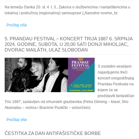
Na temelju članka 20. st. 4. t. 3., Zakona o službenicima i namještenicima u
lokalnoj i područnoj (regionalnoj) samoupravi („Narodne novine„ br.
Pročitaj više
o POZIV NA PRETHODNU PROVJERU ZNANJA - OGLAS -
STRUČNI REFERENT
5. PRANDAU FESTIVAL – KONCERT TRIJA 1887 6. SRPNJA
2024. GODINE, SUBOTA, U 20,00 SATI DONJI MIHOLJAC,
DVORAC MAILÁTH, ULAZ SLOBODAN
S osobitim veseljem
najavljujemo treći
koncert ovogodišnjeg
Prandau Festivala na
kojem će se
predstaviti fantastičan
Trio 1887, sastavljen od vrhunskih glazbenika (Petra Gilming – klavir, Sho
Akamatsu – violina i Branimir Pustički – violončelo).
Pročitaj više
o 5. PRANDAU FESTIVAL – koncert Trija 1887 6. srpnja 2024.
godine, subota, u 20,00 sati Donji Miholjac, Dvorac Mailáth, ulaz
slobodan
ČESTITKA ZA DAN ANTIFAŠISTIČKE BORBE