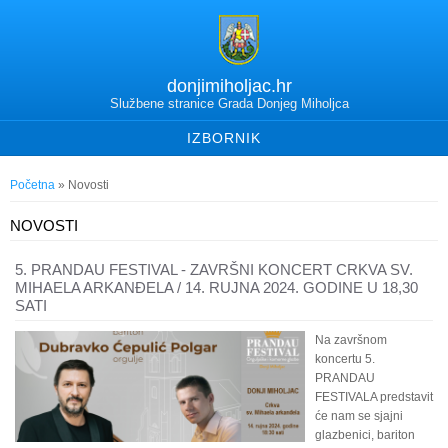
donjimiholjac.hr
Službene stranice Grada Donjeg Miholjca
IZBORNIK
Vi ste ovdje
Početna
» Novosti
NOVOSTI
5. PRANDAU FESTIVAL - ZAVRŠNI KONCERT CRKVA SV.
MIHAELA ARKANĐELA / 14. RUJNA 2024. GODINE U 18,30
SATI
Na završnom
koncertu 5.
PRANDAU
FESTIVALA predstavit
će nam se sjajni
glazbenici, bariton