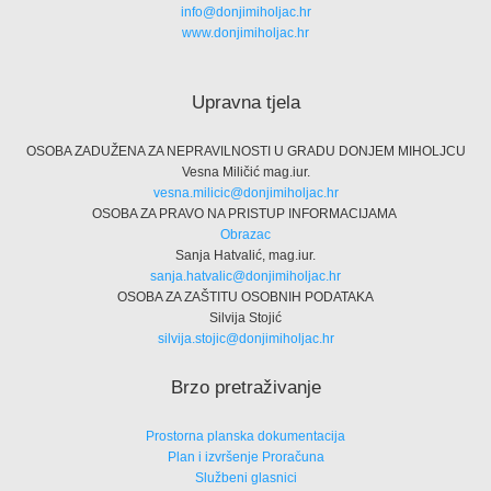
info@donjimiholjac.hr
www.donjimiholjac.hr
Upravna tjela
OSOBA ZADUŽENA ZA NEPRAVILNOSTI U GRADU DONJEM MIHOLJCU
Vesna Miličić mag.iur.
vesna.milicic@donjimiholjac.hr
OSOBA ZA PRAVO NA PRISTUP INFORMACIJAMA
Obrazac
Sanja Hatvalić, mag.iur.
sanja.hatvalic@donjimiholjac.hr
OSOBA ZA ZAŠTITU OSOBNIH PODATAKA
Silvija Stojić
silvija.stojic@donjimiholjac.hr
Brzo pretraživanje
Prostorna planska dokumentacija
Plan i izvršenje Proračuna
Službeni glasnici