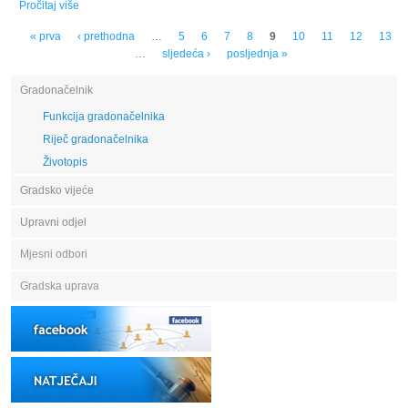
Pročitaj više
o JAVNI POZIV za prijavu kandidata za Program zapošljavanja
nezaposlenih osoba u Javnim radovima na području Grada
Stranice
« prva
‹ prethodna
…
5
6
7
8
9
10
11
12
13
Donjeg Miholjca u 2024. godini
…
sljedeća ›
posljednja »
Gradonačelnik
Funkcija gradonačelnika
Riječ gradonačelnika
Životopis
Gradsko vijeće
Upravni odjel
Mjesni odbori
Gradska uprava