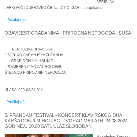
BERISLAV
JERKOVIĆ i DUBRAVKO ĆEPULIĆ POLGAR na orguljama.
Pročitaj više
o 5. PRANDAU FESTIVAL - završni koncert Crkva sv. Mihaela
arkanđela / 14. rujna 2024. godine u 18,30 sati
OBAVIJEST GRAĐANIMA - PRIRODNA NEPOGODA - SUŠA
REPUBLIKA HRVATSKA
OSJEČKO-BARANJSKA ŽUPANIJA
GRAD DONJI MIHOLJAC
POVJERENSTVO ZA PROCJENU
ŠTETA OD PRIRODNIH NEPOGODA
KLASA: 920-02/24-01/1
Pročitaj više
o OBAVIJEST GRAĐANIMA - PRIRODNA NEPOGODA - SUŠA
5. PRANDAU FESTIVAL - KONCERT KLAVIRSKOG DUA
KARŠA DONJI MIHOLJAC, DVORAC MAILATH, 24.08.2024.
GODINE,U 20,00 SATI, ULAZ SLOBODAN
Na četvrtom koncertu